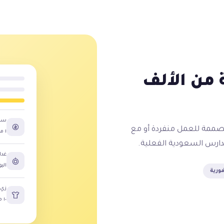
من الألف
سدا
مصممة للعمل منفردة أو مع
١ مارس
ارس السعودية الفعلية.
غدا
اليو
فورية
زي 
١٠ مارس