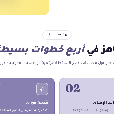
كيف يعمل
هز في
أربع خطوات بسيطة
د حتى أول معاملة، تندمج المحفظة الرقمية في عمليات مدرستك دون
3
02
د الإنفاق
شحن فوري
د اليومية والفئات المسموح بها
أضف رصيداً عبر مدى لتكون المبالغ م