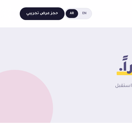
حجز عرض تجريبي
AR
EN
ً.
استقبل