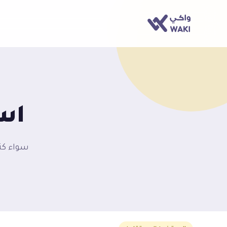
اس
سواء كن