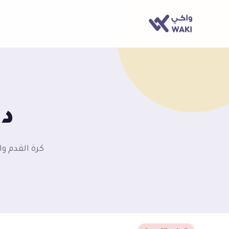
در
كرة القدم وا